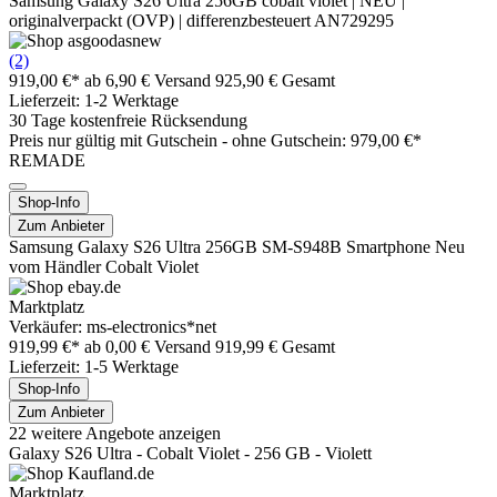
Samsung Galaxy S26 Ultra 256GB cobalt violet | NEU |
originalverpackt (OVP) | differenzbesteuert AN729295
(2)
919,00 €*
ab 6,90 € Versand
925,90 € Gesamt
Lieferzeit: 1-2 Werktage
30 Tage kostenfreie Rücksendung
Preis nur gültig mit
Gutschein -
ohne Gutschein: 979,00 €*
REMADE
Shop-Info
Zum Anbieter
Samsung Galaxy S26 Ultra 256GB SM-S948B Smartphone Neu
vom Händler Cobalt Violet
Marktplatz
Verkäufer: ms-electronics*net
919,99 €*
ab 0,00 € Versand
919,99 € Gesamt
Lieferzeit: 1-5 Werktage
Shop-Info
Zum Anbieter
22 weitere Angebote anzeigen
Galaxy S26 Ultra - Cobalt Violet - 256 GB - Violett
Marktplatz