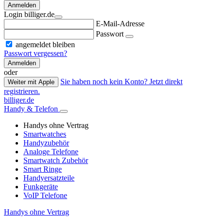
Anmelden
Login billiger.de
E-Mail-Adresse
Passwort
angemeldet bleiben
Passwort vergessen?
Anmelden
oder
Sie haben noch kein Konto? Jetzt direkt
Weiter mit Apple
registrieren.
billiger.de
Handy & Telefon
Handys ohne Vertrag
Smartwatches
Handyzubehör
Analoge Telefone
Smartwatch Zubehör
Smart Ringe
Handyersatzteile
Funkgeräte
VoIP Telefone
Handys ohne Vertrag