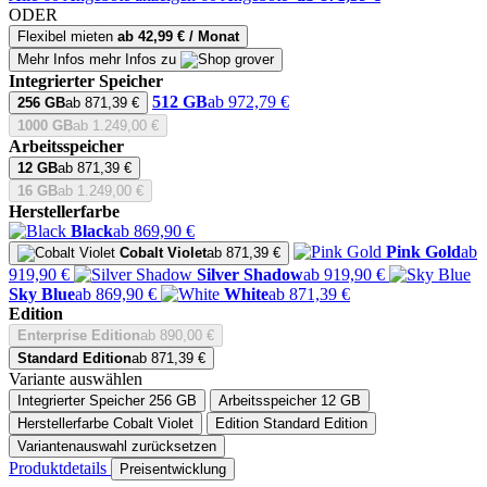
ODER
Flexibel mieten
ab 42,99 € / Monat
Mehr Infos
mehr Infos zu
Integrierter Speicher
512 GB
ab 972,79 €
256 GB
ab 871,39 €
1000 GB
ab 1.249,00 €
Arbeitsspeicher
12 GB
ab 871,39 €
16 GB
ab 1.249,00 €
Herstellerfarbe
Black
ab 869,90 €
Pink Gold
ab
Cobalt Violet
ab 871,39 €
919,90 €
Silver Shadow
ab 919,90 €
Sky Blue
ab 869,90 €
White
ab 871,39 €
Edition
Enterprise Edition
ab 890,00 €
Standard Edition
ab 871,39 €
Variante auswählen
Integrierter Speicher
256 GB
Arbeitsspeicher
12 GB
Herstellerfarbe
Cobalt Violet
Edition
Standard Edition
Variantenauswahl zurücksetzen
Produktdetails
Preisentwicklung