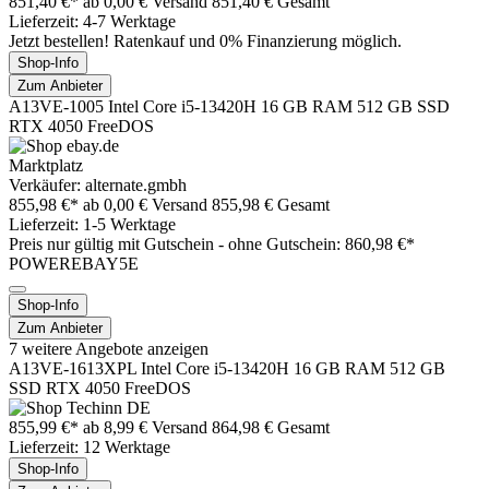
851,40 €*
ab 0,00 € Versand
851,40 € Gesamt
Lieferzeit: 4-7 Werktage
Jetzt bestellen! Ratenkauf und 0% Finanzierung möglich.
Shop-Info
Zum Anbieter
A13VE-1005 Intel Core i5-13420H 16 GB RAM 512 GB SSD
RTX 4050 FreeDOS
Marktplatz
Verkäufer: alternate.gmbh
855,98 €*
ab 0,00 € Versand
855,98 € Gesamt
Lieferzeit: 1-5 Werktage
Preis nur gültig mit
Gutschein -
ohne Gutschein: 860,98 €*
POWEREBAY5E
Shop-Info
Zum Anbieter
7 weitere Angebote anzeigen
A13VE-1613XPL Intel Core i5-13420H 16 GB RAM 512 GB
SSD RTX 4050 FreeDOS
855,99 €*
ab 8,99 € Versand
864,98 € Gesamt
Lieferzeit: 12 Werktage
Shop-Info