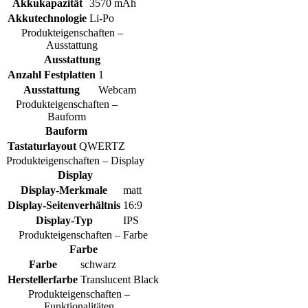
Akkukapazität
3570 mAh
Akkutechnologie
Li-Po
Produkteigenschaften –
Ausstattung
Ausstattung
Anzahl Festplatten
1
Ausstattung
Webcam
Produkteigenschaften –
Bauform
Bauform
Tastaturlayout
QWERTZ
Produkteigenschaften – Display
Display
Display-Merkmale
matt
Display-Seitenverhältnis
16:9
Display-Typ
IPS
Produkteigenschaften – Farbe
Farbe
Farbe
schwarz
Herstellerfarbe
Translucent Black
Produkteigenschaften –
Funktionalitäten