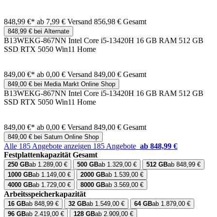
848,99 €*
ab 7,99 € Versand
856,98 € Gesamt
848,99 € bei Alternate
B13WEKG-867NN Intel Core i5-13420H 16 GB RAM 512 GB
SSD RTX 5050 Win11 Home
849,00 €*
ab 0,00 € Versand
849,00 € Gesamt
849,00 € bei Media Markt Online Shop
B13WEKG-867NN Intel Core i5-13420H 16 GB RAM 512 GB
SSD RTX 5050 Win11 Home
849,00 €*
ab 0,00 € Versand
849,00 € Gesamt
849,00 € bei Saturn Online Shop
Alle 185 Angebote anzeigen
185 Angebote
ab 848,99 €
Festplattenkapazität Gesamt
250 GB
ab 1.289,00 €
500 GB
ab 1.329,00 €
512 GB
ab 848,99 €
1000 GB
ab 1.149,00 €
2000 GB
ab 1.539,00 €
4000 GB
ab 1.729,00 €
8000 GB
ab 3.569,00 €
Arbeitsspeicherkapazität
16 GB
ab 848,99 €
32 GB
ab 1.549,00 €
64 GB
ab 1.879,00 €
96 GB
ab 2.419,00 €
128 GB
ab 2.909,00 €