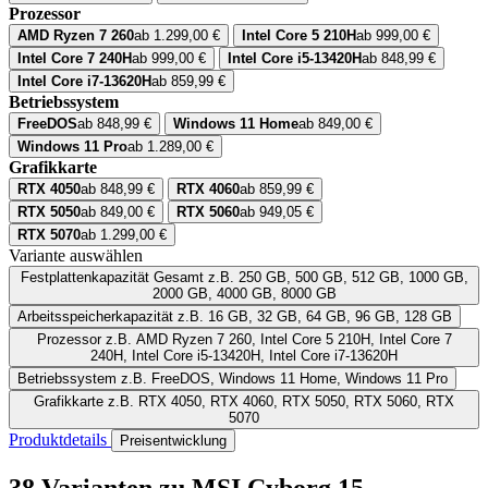
Prozessor
AMD Ryzen 7 260
ab 1.299,00 €
Intel Core 5 210H
ab 999,00 €
Intel Core 7 240H
ab 999,00 €
Intel Core i5-13420H
ab 848,99 €
Intel Core i7-13620H
ab 859,99 €
Betriebssystem
FreeDOS
ab 848,99 €
Windows 11 Home
ab 849,00 €
Windows 11 Pro
ab 1.289,00 €
Grafikkarte
RTX 4050
ab 848,99 €
RTX 4060
ab 859,99 €
RTX 5050
ab 849,00 €
RTX 5060
ab 949,05 €
RTX 5070
ab 1.299,00 €
Variante auswählen
Festplattenkapazität Gesamt
z.B. 250 GB, 500 GB, 512 GB, 1000 GB,
2000 GB, 4000 GB, 8000 GB
Arbeitsspeicherkapazität
z.B. 16 GB, 32 GB, 64 GB, 96 GB, 128 GB
Prozessor
z.B. AMD Ryzen 7 260, Intel Core 5 210H, Intel Core 7
240H, Intel Core i5-13420H, Intel Core i7-13620H
Betriebssystem
z.B. FreeDOS, Windows 11 Home, Windows 11 Pro
Grafikkarte
z.B. RTX 4050, RTX 4060, RTX 5050, RTX 5060, RTX
5070
Produktdetails
Preisentwicklung