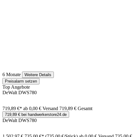
6 Monate
Weitere Details
Preisalarm setzen
Top Angebote
DeWalt DWS780
719,89 €*
ab 0,00 € Versand
719,89 € Gesamt
719,89 € bei handwerkerstore24.de
DeWalt DWS780
1.502,97 €
735,00 €*
(735,00 €/Stück)
ab 0,00 € Versand
735,00 €