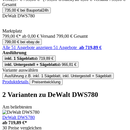
Gesamt
735,00 € bei Bauportal24h
DeWalt DWS780
Marktplatz
799,00 €*
ab 0,00 € Versand
799,00 € Gesamt
799,00 € bei ebay.de
Alle 51 Angebote anzeigen
51 Angebote
ab 719,89 €
Ausführung
inkl. 1 Sägeblatt
ab 719,89 €
inkl. Untergestell + Sägeblatt
ab 966,81 €
Variante auswählen
Ausführung
z.B. inkl. 1 Sägeblatt, inkl. Untergestell + Sägeblatt
Produktdetails
Preisentwicklung
2 Varianten
zu DeWalt DWS780
Am beliebtesten
DeWalt DWS780
ab
719,89 €*
30 Preise vergleichen