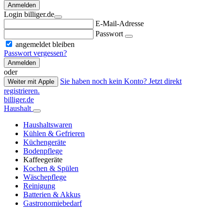
Anmelden
Login billiger.de
E-Mail-Adresse
Passwort
angemeldet bleiben
Passwort vergessen?
Anmelden
oder
Sie haben noch kein Konto? Jetzt direkt
Weiter mit Apple
registrieren.
billiger.de
Haushalt
Haushaltswaren
Kühlen & Gefrieren
Küchengeräte
Bodenpflege
Kaffeegeräte
Kochen & Spülen
Wäschepflege
Reinigung
Batterien & Akkus
Gastronomiebedarf