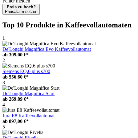
Fehler melden
Preis zu hoch?
Preisalarm setzen
Top 10 Produkte
in Kaffeevollautomaten
1
De'Longhi Magnifica Evo Kaffeevollautomat
ab
309,00 €*
2
Siemens EQ.6 plus s700
ab
556,60 €*
3
De'Longhi Magnifica Start
ab
269,89 €*
4
Jura E8 Kaffeevollautomat
ab
897,00 €*
5
De'Longhi Rivelia