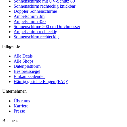
Sonnenschirme mit UV-Schutz 80+
Sonnenschirm rechteckig knickbar
Doppler Sonnenschirme
Ampelschirm 3m
Ampelschirm 350
Sonnenschirme 200 cm Durchmesser
Ampelschirm rechteckig
Sonnenschirm rechteckig
billiger.de
Alle Deals
Alle Shops
Datenplattform
Bestpreissiegel
Einkaufskalender
Häufig gestellte Fragen (FAQ)
Unternehmen
Über uns
Karriere
Presse
Business