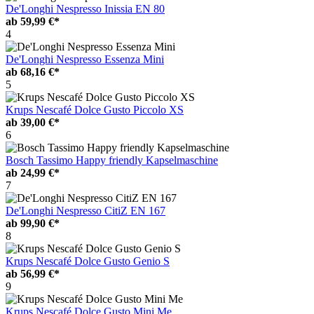
De'Longhi Nespresso Inissia EN 80
ab
59,99 €*
4
De'Longhi Nespresso Essenza Mini
ab
68,16 €*
5
Krups Nescafé Dolce Gusto Piccolo XS
ab
39,00 €*
6
Bosch Tassimo Happy friendly Kapselmaschine
ab
24,99 €*
7
De'Longhi Nespresso CitiZ EN 167
ab
99,90 €*
8
Krups Nescafé Dolce Gusto Genio S
ab
56,99 €*
9
Krups Nescafé Dolce Gusto Mini Me