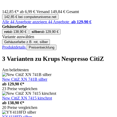
142,85 €*
ab 6,99 € Versand
149,84 € Gesamt
142,85 € bei computeruniverse.net
Alle 44 Angebote anzeigen
44 Angebote
ab 129,90 €
Gehäusefarbe
rot
ab 138,90 €
silber
ab 129,90 €
Variante auswählen
Gehäusefarbe
z.B. rot, silber
Produktdetails
Preisentwicklung
3 Varianten
zu Krups Nespresso CitiZ
Am beliebtesten
New CitiZ XN 741B silber
ab
129,90 €*
23 Preise vergleichen
New CitiZ XN 7415 kirschrot
ab
138,90 €*
20 Preise vergleichen
YY4118FD silber