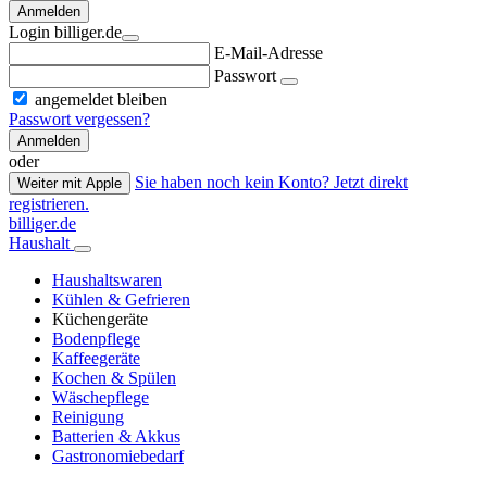
Anmelden
Login billiger.de
E-Mail-Adresse
Passwort
angemeldet bleiben
Passwort vergessen?
Anmelden
oder
Sie haben noch kein Konto? Jetzt direkt
Weiter mit Apple
registrieren.
billiger.de
Haushalt
Haushaltswaren
Kühlen & Gefrieren
Küchengeräte
Bodenpflege
Kaffeegeräte
Kochen & Spülen
Wäschepflege
Reinigung
Batterien & Akkus
Gastronomiebedarf