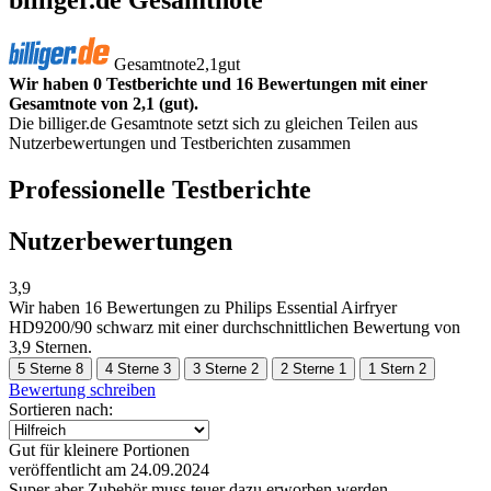
billiger.de Gesamtnote
Gesamtnote
2,1
gut
Wir haben 0 Testberichte und 16 Bewertungen mit einer
Gesamtnote von 2,1 (gut).
Die billiger.de Gesamtnote setzt sich zu gleichen Teilen aus
Nutzerbewertungen und Testberichten zusammen
Professionelle Testberichte
Nutzerbewertungen
3,9
Wir haben
16 Bewertungen
zu Philips Essential Airfryer
HD9200/90 schwarz mit einer durchschnittlichen Bewertung von
3,9 Sternen.
5 Sterne
8
4 Sterne
3
3 Sterne
2
2 Sterne
1
1 Stern
2
Bewertung schreiben
Sortieren nach:
Gut für kleinere Portionen
veröffentlicht am 24.09.2024
Super aber Zubehör muss teuer dazu erworben werden