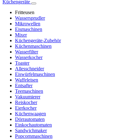
Küchengeräte
Fritteusen
Wassersprudler
Mikrowellen
Eismaschinen
Mixer
Küchengeräte-Zubehör
Küchenmaschinen
Wasserfilter
Wasserkocher
Toaster
Allesschneider
Eiswürfelmaschinen
Waffeleisen
Entsafter
Teemaschinen
Vakuumierer
Reiskocher
Eierkocher
Küchenwaagen
Dörrautomaten
Einkochautomaten
Sandwichmaker
Popcornmaschinen