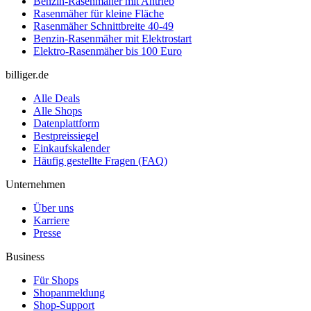
Benzin-Rasenmäher mit Antrieb
Rasenmäher für kleine Fläche
Rasenmäher Schnittbreite 40-49
Benzin-Rasenmäher mit Elektrostart
Elektro-Rasenmäher bis 100 Euro
billiger.de
Alle Deals
Alle Shops
Datenplattform
Bestpreissiegel
Einkaufskalender
Häufig gestellte Fragen (FAQ)
Unternehmen
Über uns
Karriere
Presse
Business
Für Shops
Shopanmeldung
Shop-Support