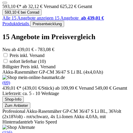
593,10 €*
ab 32,12 € Versand
625,22 € Gesamt
593,10 € bei Conrad
Alle 15 Angebote anzeigen
15 Angebote
ab 439,01 €
Produktdetails
Preisentwicklung
15 Angebote im Preisvergleich
Neu ab 439,01 € - 783,08 €
Preis inkl. Versand
sofort lieferbar
(10)
Billigster Preis inkl. Versand
Akku-Rasenmäher GP-CM 36/47 S Li BL (4x4,0Ah)
(69)
439,01 €*
(439,01 €/Stück)
ab 109,99 € Versand
549,00 € Gesamt
Lieferzeit: ca. 5 - 10 Werktage
Shop-Info
Zum Anbieter
Professional Akku-Rasenmäher GP-CM 36/47 S Li BL, 36Volt
(2x18Volt) - rot/schwarz, 4x Li-Ionen Akku 4,0Ah, mit
Hinterradantrieb Vario Speed
(116)