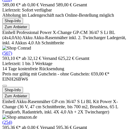
589,00 €*
ab 0,00 € Versand
589,00 € Gesamt
Lieferzeit: Sofort verfügbar
Abholung im Ladengeschäft nach Online-Bestellung möglich
Shop-Info
Zum Anbieter
Einhell Professional Power X-Change GP-CM 36/47 S Li BL
(4x4,0Ah) Akku Akku-Rasenmäher inkl. 2. Twincharger Ladegerät,
inkl. 4 Akkus 4,0 Ah Schnittbreite
(507)
593,10 €*
ab 32,12 € Versand
625,22 € Gesamt
Lieferzeit: 1 bis 3 Werktage
14 Tage kostenfreie Rücksendung
Preis nur gültig mit
Gutschein -
ohne Gutschein: 659,00 €*
EINH26BW6
Shop-Info
Zum Anbieter
Einhell Akku-Rasenmäher GP-cm 36/47 S Li BL Kit Power X-
Change (36 V, 47 cm Schnittbreite, bis 700 m2, Brushless, 65 L
Fangkorb, Radantrieb, inkl. 4X 4,0 Ah + 2X Twincharger)
(254)
595,36 €*
ab 0,00 € Versand
595,36 € Gesamt