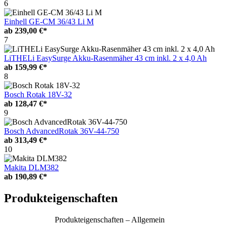
6
Einhell GE-CM 36/43 Li M
ab
239,00 €*
7
LiTHELi EasySurge Akku-Rasenmäher 43 cm inkl. 2 x 4,0 Ah
ab
159,99 €*
8
Bosch Rotak 18V-32
ab
128,47 €*
9
Bosch AdvancedRotak 36V-44-750
ab
313,49 €*
10
Makita DLM382
ab
190,89 €*
Produkteigenschaften
Produkteigenschaften – Allgemein