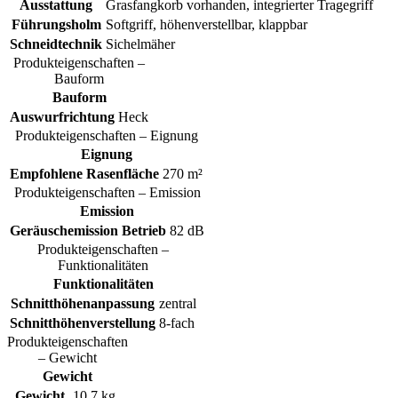
Ausstattung
Grasfangkorb vorhanden, integrierter Tragegriff
Führungsholm
Softgriff, höhenverstellbar, klappbar
Schneidtechnik
Sichelmäher
Produkteigenschaften –
Bauform
Bauform
Auswurfrichtung
Heck
Produkteigenschaften – Eignung
Eignung
Empfohlene Rasenfläche
270 m²
Produkteigenschaften – Emission
Emission
Geräuschemission Betrieb
82 dB
Produkteigenschaften –
Funktionalitäten
Funktionalitäten
Schnitthöhenanpassung
zentral
Schnitthöhenverstellung
8-fach
Produkteigenschaften
– Gewicht
Gewicht
Gewicht
10.7 kg