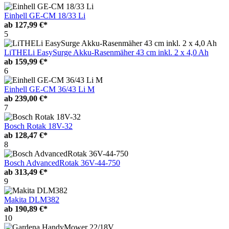
Einhell GE-CM 18/33 Li
ab
127,99 €*
5
LiTHELi EasySurge Akku-Rasenmäher 43 cm inkl. 2 x 4,0 Ah
ab
159,99 €*
6
Einhell GE-CM 36/43 Li M
ab
239,00 €*
7
Bosch Rotak 18V-32
ab
128,47 €*
8
Bosch AdvancedRotak 36V-44-750
ab
313,49 €*
9
Makita DLM382
ab
190,89 €*
10