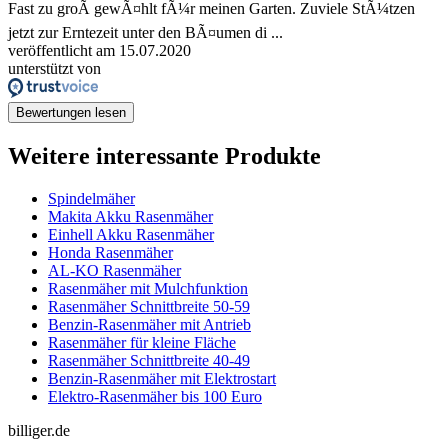
Fast zu groÃ gewÃ¤hlt fÃ¼r meinen Garten. Zuviele StÃ¼tzen
jetzt zur Erntezeit unter den BÃ¤umen di ...
veröffentlicht am 15.07.2020
unterstützt von
Bewertungen lesen
Weitere interessante Produkte
Spindelmäher
Makita Akku Rasenmäher
Einhell Akku Rasenmäher
Honda Rasenmäher
AL-KO Rasenmäher
Rasenmäher mit Mulchfunktion
Rasenmäher Schnittbreite 50-59
Benzin-Rasenmäher mit Antrieb
Rasenmäher für kleine Fläche
Rasenmäher Schnittbreite 40-49
Benzin-Rasenmäher mit Elektrostart
Elektro-Rasenmäher bis 100 Euro
billiger.de