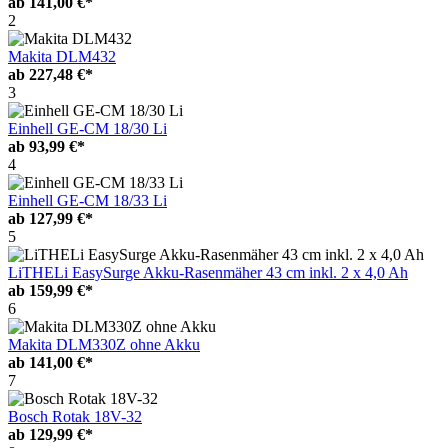
ab
141,00 €*
2
Makita DLM432
ab
227,48 €*
3
Einhell GE-CM 18/30 Li
ab
93,99 €*
4
Einhell GE-CM 18/33 Li
ab
127,99 €*
5
LiTHELi EasySurge Akku-Rasenmäher 43 cm inkl. 2 x 4,0 Ah
ab
159,99 €*
6
Makita DLM330Z ohne Akku
ab
141,00 €*
7
Bosch Rotak 18V-32
ab
129,99 €*