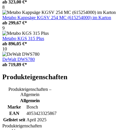
ab
323,00 €*
8
Metabo Kappsäge KGSV 254 MC (615254000) im Karton
ab
299,67 €*
9
Metabo KGS 315 Plus
ab
896,05 €*
10
DeWalt DWS780
ab
719,89 €*
Produkteigenschaften
Produkteigenschaften –
Allgemein
Allgemein
Marke
Bosch
EAN
4053423325867
Gelistet seit
April 2025
Produkteigenschaften