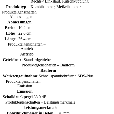
Rechts-/ Linkslauf, Rutschkupplung
Produkttyp
Kombihammer, Meißelhammer
Produkteigenschaften
– Abmessungen
Abmessungen
Breite
10.2 cm
Höhe
22.6 cm
Länge
36.4 cm
Produkteigenschaften –
Antrieb
Antrieb
Getriebeart
Standardgetriebe
Produkteigenschaften – Bauform
Bauform
Werkzeugaufnahme
Schnellspannbohrfutter, SDS-Plus
Produkteigenschaften –
Emission
Emission
Schalldruckpegel
88.0 dB
Produkteigenschaften – Leistungsmerkmale
Leistungsmerkmale
Bohrdurchmesser in Beton
26 mm