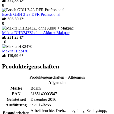
ab
227,85 €*
8
Bosch GBH 3-28 DFR Professional
ab
303,50 €*
9
Makita DHR243ZJ ohne Akku + Makpac
ab
231,23 €*
10
Makita HR2470
ab
119,00 €*
Produkteigenschaften
Produkteigenschaften – Allgemein
Allgemein
Marke
Bosch
EAN
3165140903547
Gelistet seit
Dezember 2016
Ausführung
inkl. L-Boxx
Arbeitsleuchte, Drehzahlregelung, Schlagstopp,
Besonderheiten