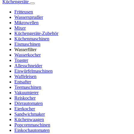
Küchengeräte
Fritteusen
Wassersprudler
Mikrowellen
Mixer
Küchengeräte-Zubehör
Küchenmaschinen
Eismaschinen
Wasserfilter
Wasserkocher
Toaster
Allesschneider
Eiswürfelmaschinen
Waffeleisen
Entsafter
Teemaschinen
Vakuumierer
Reiskocher
Dörrautomaten
Eierkocher
Sandwichmaker
Küchenwaagen
Popcornmaschinen
Einkochautomaten