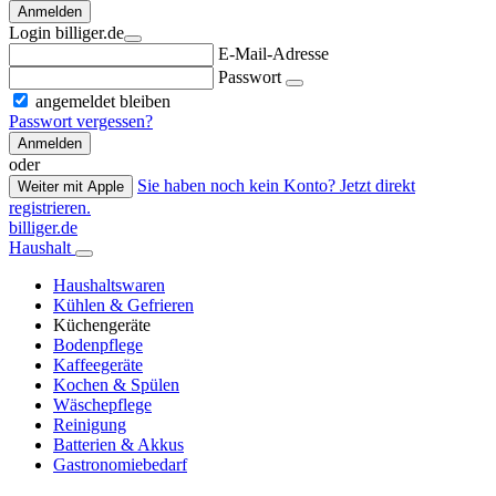
Anmelden
Login billiger.de
E-Mail-Adresse
Passwort
angemeldet bleiben
Passwort vergessen?
Anmelden
oder
Sie haben noch kein Konto? Jetzt direkt
Weiter mit Apple
registrieren.
billiger.de
Haushalt
Haushaltswaren
Kühlen & Gefrieren
Küchengeräte
Bodenpflege
Kaffeegeräte
Kochen & Spülen
Wäschepflege
Reinigung
Batterien & Akkus
Gastronomiebedarf