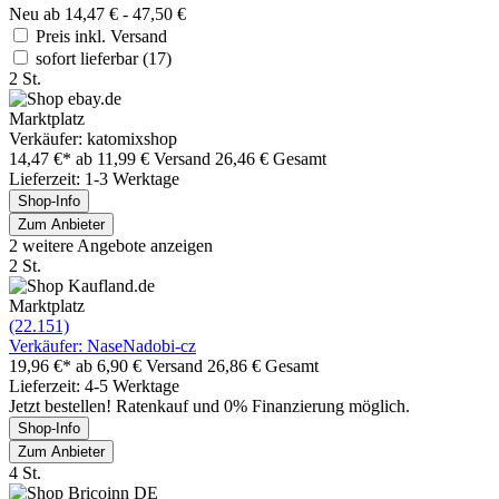
Neu ab 14,47 € - 47,50 €
Preis inkl. Versand
sofort lieferbar
(17)
2 St.
Marktplatz
Verkäufer: katomixshop
14,47 €*
ab 11,99 € Versand
26,46 € Gesamt
Lieferzeit: 1-3 Werktage
Shop-Info
Zum Anbieter
2 weitere Angebote anzeigen
2 St.
Marktplatz
(22.151)
Verkäufer: NaseNadobi-cz
19,96 €*
ab 6,90 € Versand
26,86 € Gesamt
Lieferzeit: 4-5 Werktage
Jetzt bestellen! Ratenkauf und 0% Finanzierung möglich.
Shop-Info
Zum Anbieter
4 St.