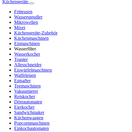
Küchengeräte
Fritteusen
Wassersprudler
Mikrowellen
Mixer
Küchengeräte-Zubehör
Küchenmaschinen
Eismaschinen
Wasserfilter
Wasserkocher
Toaster
Allesschneider
Eiswürfelmaschinen
Waffeleisen
Entsafter
Teemaschinen
Vakuumierer
Reiskocher
Dörrautomaten
Eierkocher
Sandwichmaker
Küchenwaagen
Popcornmaschinen
Einkochautomaten