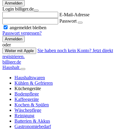
Anmelden
Login billiger.de
E-Mail-Adresse
Passwort
angemeldet bleiben
Passwort vergessen?
Anmelden
oder
Sie haben noch kein Konto? Jetzt direkt
Weiter mit Apple
registrieren.
billiger.de
Haushalt
Haushaltswaren
Kühlen & Gefrieren
Küchengeräte
Bodenpflege
Kaffeegeräte
Kochen & Spülen
Wäschepflege
Reinigung
Batterien & Akkus
Gastronomiebedarf