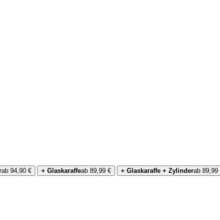
r
ab 94,90 €
+ Glaskaraffe
ab 89,99 €
+ Glaskaraffe + Zylinder
ab 89,99