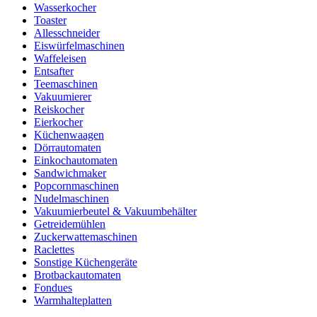
Wasserkocher
Toaster
Allesschneider
Eiswürfelmaschinen
Waffeleisen
Entsafter
Teemaschinen
Vakuumierer
Reiskocher
Eierkocher
Küchenwaagen
Dörrautomaten
Einkochautomaten
Sandwichmaker
Popcornmaschinen
Nudelmaschinen
Vakuumierbeutel & Vakuumbehälter
Getreidemühlen
Zuckerwattemaschinen
Raclettes
Sonstige Küchengeräte
Brotbackautomaten
Fondues
Warmhalteplatten