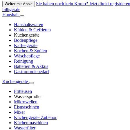
Sie haben noch kein Konto? Jetzt direkt registrieren
Weiter mit Apple
billiger.de
Haushalt
Haushaltswaren
Kühlen & Gefrieren
Küchengeräte
Bodenpflege
Kaffeegeräte
Kochen & Spülen
Wäschepflege
Reinigung
Batterien & Akkus
Gastronomiebedarf
Küchengeräte
Fritteusen
Wassersprudler
Mikrowellen
Eismaschinen
Mixer
Küchengeräte-Zubehör
Küchenmaschinen
Wasserfilter