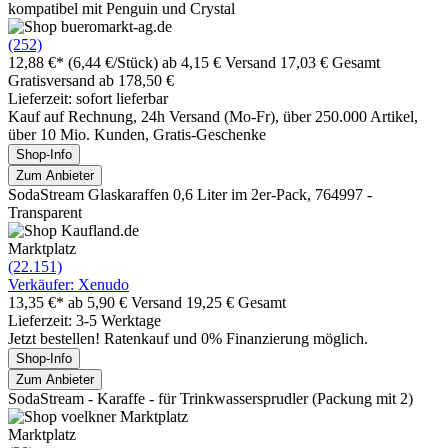
kompatibel mit Penguin und Crystal
(252)
12,88 €*
(6,44 €/Stück)
ab 4,15 € Versand
17,03 € Gesamt
Gratisversand ab 178,50 €
Lieferzeit: sofort lieferbar
Kauf auf Rechnung, 24h Versand (Mo-Fr), über 250.000 Artikel,
über 10 Mio. Kunden, Gratis-Geschenke
Shop-Info
Zum Anbieter
SodaStream Glaskaraffen 0,6 Liter im 2er-Pack, 764997 -
Transparent
Marktplatz
(22.151)
Verkäufer: Xenudo
13,35 €*
ab 5,90 € Versand
19,25 € Gesamt
Lieferzeit: 3-5 Werktage
Jetzt bestellen! Ratenkauf und 0% Finanzierung möglich.
Shop-Info
Zum Anbieter
SodaStream - Karaffe - für Trinkwassersprudler (Packung mit 2)
Marktplatz