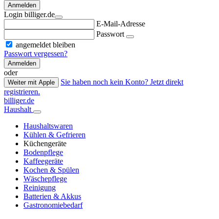
Anmelden
Login billiger.de
E-Mail-Adresse
Passwort
angemeldet bleiben
Passwort vergessen?
Anmelden
oder
Sie haben noch kein Konto? Jetzt direkt
Weiter mit Apple
registrieren.
billiger.de
Haushalt
Haushaltswaren
Kühlen & Gefrieren
Küchengeräte
Bodenpflege
Kaffeegeräte
Kochen & Spülen
Wäschepflege
Reinigung
Batterien & Akkus
Gastronomiebedarf