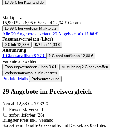
13,35 € bei Kaufland.de
Marktplatz
15,99 €*
ab 6,95 € Versand
22,94 € Gesamt
15,99 € bei voelkner Marktplatz
Alle 29 Angebote anzeigen
29 Angebote
ab 12,88 €
Fassungsvermögen (Liter)
0.6 l
ab 12,88 €
0.7 l
ab 11,99 €
Ausführung
1 Glaskaraffe
ab 8,77 €
2 Glasskaraffen
ab 12,88 €
Variante auswählen
Fassungsvermögen (Liter)
0.6 l
Ausführung
2 Glasskaraffen
Variantenauswahl zurücksetzen
Produktdetails
Preisentwicklung
29 Angebote im Preisvergleich
Neu ab 12,88 € - 57,32 €
Preis inkl. Versand
sofort lieferbar
(26)
Billigster Preis inkl. Versand
Sodastream Karaffe Glaskaraffe, mit Deckel, 2x 0,6 Liter,