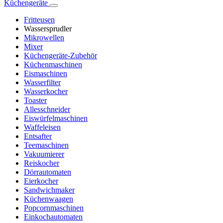
Küchengeräte
Fritteusen
Wassersprudler
Mikrowellen
Mixer
Küchengeräte-Zubehör
Küchenmaschinen
Eismaschinen
Wasserfilter
Wasserkocher
Toaster
Allesschneider
Eiswürfelmaschinen
Waffeleisen
Entsafter
Teemaschinen
Vakuumierer
Reiskocher
Dörrautomaten
Eierkocher
Sandwichmaker
Küchenwaagen
Popcornmaschinen
Einkochautomaten