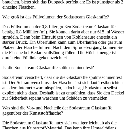
brauchen, bietet sich das Duopack perfekt an: Es ist günstiger als 2
einzelne Flaschen.
Wie groß ist das Füllvolumen der Sodastream Glaskaraffe?
Das Füllvolumen der 0,8 Liter großen Sodastream Glaskaraffe
beträgt 0,8 Milliliter (ml). Sie können darin aber nur 615 ml Wasser
sprudeln. Denn beim Hinzufügen von Kohlensäure entsteht ein
starker Druck. Ein Überfüllen kann zum Überlaufen oder gar zum
Platzen der Flasche führen. Nach dem Sprudelvorgang können Sie
die Flasche bei Bedarf vollständig füllen. Die Höchstmenge ist
durch eine Fülllinie gekennzeichnet.
Ist die Sodastream Glaskaraffe spülmaschinenfest?
Sodastream versichert, dass die die Glaskaraffe spülmaschinenfest
ist. Der Schraubverschluss der Flasche lässt sich laut Testberichten
aus dem Internet zwar mitspülen, jedoch sagt Sodastream selbst
explizit nichts dazu. Deshalb ist zu empfehlen, dass Sie den Deckel
zur Sicherheit separat waschen um Schäden zu vermeiden.
Was sind die Vor- und Nachteile der Sodastream Glaskaraffe
gegenüber der Kunststoffflasche?
Die Sodastream Glaskaraffe nutzt sich weniger leicht ab als die
Flaschen aus Kunststoff-Material. Das kann ihre Umweltbilanz