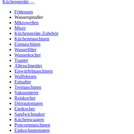
Küchengeräte
Fritteusen
Wassersprudler
Mikrowellen
Mixer
Küchengeräte-Zubehör
Küchenmaschinen
Eismaschinen
Wasserfilter
Wasserkocher
Toaster
Allesschneider
Eiswürfelmaschinen
Waffeleisen
Entsafter
Teemaschinen
Vakuumierer
Reiskocher
Dörrautomaten
Eierkocher
Sandwichmaker
Küchenwaagen
Popcornmaschinen
Einkochautomaten