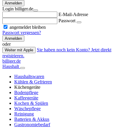
Anmelden
Login billiger.de
E-Mail-Adresse
Passwort
angemeldet bleiben
Passwort vergessen?
Anmelden
oder
Sie haben noch kein Konto? Jetzt direkt
Weiter mit Apple
registrieren.
billiger.de
Haushalt
Haushaltswaren
Kühlen & Gefrieren
Küchengeräte
Bodenpflege
Kaffeegeräte
Kochen & Spülen
Wäschepflege
Reinigung
Batterien & Akkus
Gastronomiebedarf