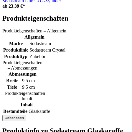
Sodastream Duo CO2-Zylinder
ab
23,39 €*
Produkteigenschaften
Produkteigenschaften – Allgemein
Allgemein
Marke
Sodastream
Produktlinie
Sodastream Crystal
Produkttyp
Zubehör
Produkteigenschaften
– Abmessungen
Abmessungen
Breite
9.5 cm
Tiefe
9.5 cm
Produkteigenschaften –
Inhalt
Inhalt
Bestandteile
Glaskaraffe
weiterlesen
Produktinfo
zu Sodastream Glaskaraffe