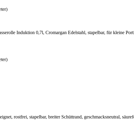
ter)
serolle Induktion 0,7l, Cromargan Edelstahl, stapelbar, für kleine Port
ter)
eignet, rostfrei, stapelbar, breiter Schüttrand, geschmacksneutral, säu