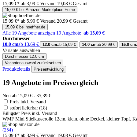
15,09 €*
ab 3,99 € Versand
19,08 € Gesamt
15,09 € bei Amazon Marketplace Home
15,09 €*
ab 5,90 € Versand
20,99 € Gesamt
15,09 € bei hoeffner.de
Alle 19 Angebote anzeigen
19 Angebote
ab 15,09 €
Durchmesser
10.0 cm
ab 13,69 €
12.0 cm
ab 15,09 €
14.0 cm
ab 20,99 €
16.0 cm
Variante auswählen
Durchmesser
12.0 cm
Variantenauswahl zurücksetzen
Produktdetails
Preisentwicklung
19 Angebote im Preisvergleich
Neu ab 15,09 € - 35,39 €
Preis inkl. Versand
sofort lieferbar
(18)
Billigster Preis inkl. Versand
WMF Mini Stielkasserolle 12cm, klein, ohne Deckel, kleiner Topf, Kas
(254)
15,09 €*
ab 3,99 € Versand
19,08 € Gesamt