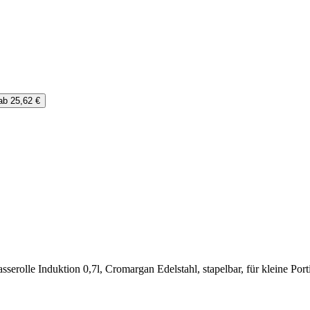
ab 25,62 €
serolle Induktion 0,7l, Cromargan Edelstahl, stapelbar, für kleine Port