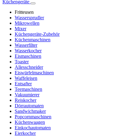
Küchengeräte
Fritteusen
Wassersprudler
Mikrowellen
Mixer
Küchengeräte-Zubehör
Küchenmaschinen
Wasserfilter
Wasserkocher
Eismaschinen
Toaster
Allesschneider
Eiswürfelmaschinen
Waffeleisen
Entsafter
Teemaschinen
Vakuumierer
Reiskocher
Dörrautomaten
Sandwichmaker
Popcornmaschinen
Küchenwaagen
Einkochautomaten
Eierkocher