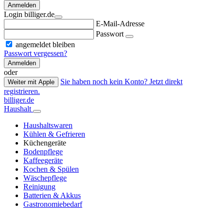
Anmelden
Login billiger.de
E-Mail-Adresse
Passwort
angemeldet bleiben
Passwort vergessen?
Anmelden
oder
Sie haben noch kein Konto? Jetzt direkt
Weiter mit Apple
registrieren.
billiger.de
Haushalt
Haushaltswaren
Kühlen & Gefrieren
Küchengeräte
Bodenpflege
Kaffeegeräte
Kochen & Spülen
Wäschepflege
Reinigung
Batterien & Akkus
Gastronomiebedarf