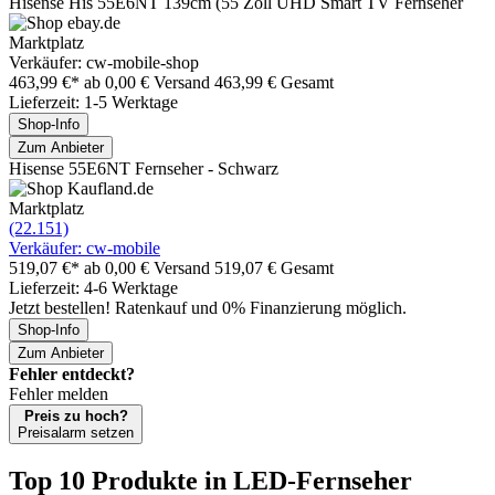
Hisense His 55E6NT 139cm (55 Zoll UHD Smart TV Fernseher
Marktplatz
Verkäufer: cw-mobile-shop
463,99 €*
ab 0,00 € Versand
463,99 € Gesamt
Lieferzeit: 1-5 Werktage
Shop-Info
Zum Anbieter
Hisense 55E6NT Fernseher - Schwarz
Marktplatz
(22.151)
Verkäufer: cw-mobile
519,07 €*
ab 0,00 € Versand
519,07 € Gesamt
Lieferzeit: 4-6 Werktage
Jetzt bestellen! Ratenkauf und 0% Finanzierung möglich.
Shop-Info
Zum Anbieter
Fehler entdeckt?
Fehler melden
Preis zu hoch?
Preisalarm setzen
Top 10 Produkte
in LED-Fernseher