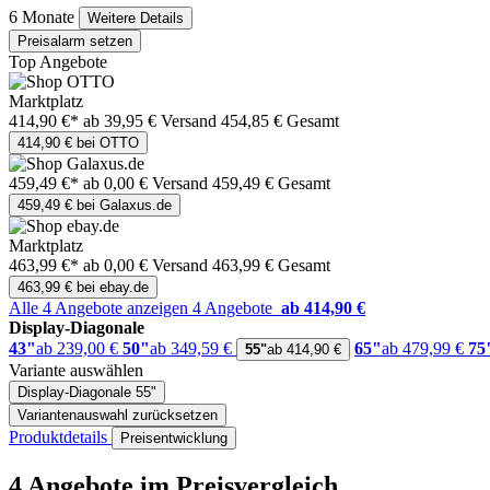
6 Monate
Weitere Details
Preisalarm setzen
Top Angebote
Marktplatz
414,90 €*
ab 39,95 € Versand
454,85 € Gesamt
414,90 € bei OTTO
459,49 €*
ab 0,00 € Versand
459,49 € Gesamt
459,49 € bei Galaxus.de
Marktplatz
463,99 €*
ab 0,00 € Versand
463,99 € Gesamt
463,99 € bei ebay.de
Alle 4 Angebote anzeigen
4 Angebote
ab 414,90 €
Display-Diagonale
43"
ab 239,00 €
50"
ab 349,59 €
65"
ab 479,99 €
75
55"
ab 414,90 €
Variante auswählen
Display-Diagonale
55"
Variantenauswahl zurücksetzen
Produktdetails
Preisentwicklung
4 Angebote im Preisvergleich