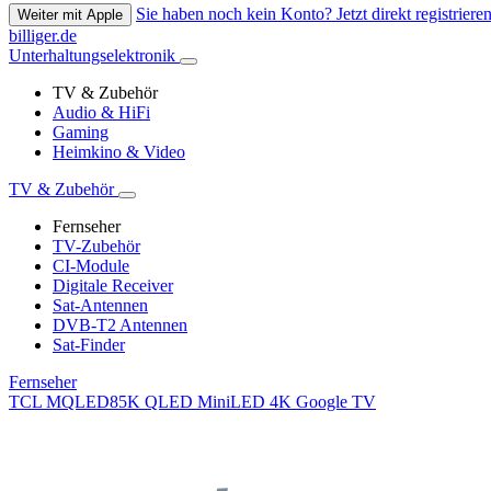
Sie haben noch kein Konto? Jetzt direkt registrieren
Weiter mit Apple
billiger.de
Unterhaltungselektronik
TV & Zubehör
Audio & HiFi
Gaming
Heimkino & Video
TV & Zubehör
Fernseher
TV-Zubehör
CI-Module
Digitale Receiver
Sat-Antennen
DVB-T2 Antennen
Sat-Finder
Fernseher
TCL MQLED85K QLED MiniLED 4K Google TV