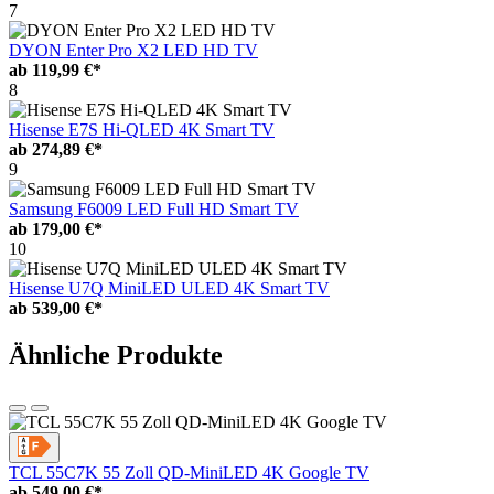
7
DYON Enter Pro X2 LED HD TV
ab
119,99 €*
8
Hisense E7S Hi-QLED 4K Smart TV
ab
274,89 €*
9
Samsung F6009 LED Full HD Smart TV
ab
179,00 €*
10
Hisense U7Q MiniLED ULED 4K Smart TV
ab
539,00 €*
Ähnliche Produkte
TCL 55C7K 55 Zoll QD-MiniLED 4K Google TV
ab
549,00 €*