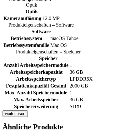
Optik
Optik
Kameraauflösung
12.0 MP
Produkteigenschaften – Software
Software
Betriebssystem
macOS Tahoe
Betriebssystemfamilie
Mac OS
Produkteigenschaften – Speicher
Speicher
Anzahl Arbeitsspeichermodule
1
Arbeitsspeicherkapazität
36 GB
Arbeitsspeichertyp
LPDDR5X
Festplattenkapazität Gesamt
2000 GB
Max. Anzahl Speichermodule
1
Max. Arbeitsspeicher
36 GB
Speichererweiterung
SDXC
weiterlesen
Ähnliche Produkte