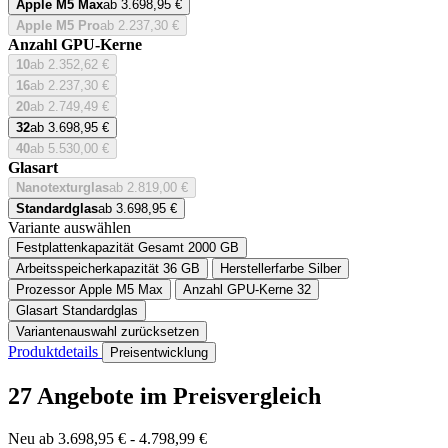
Apple M5 Max
ab 3.698,95 €
Apple M5 Pro
ab 2.237,30 €
Anzahl GPU-Kerne
10
ab 2.352,62 €
16
ab 2.237,30 €
20
ab 2.749,49 €
32
ab 3.698,95 €
40
ab 5.530,00 €
Glasart
Nanotexturglas
ab 2.819,00 €
Standardglas
ab 3.698,95 €
Variante auswählen
Festplattenkapazität Gesamt
2000 GB
Arbeitsspeicherkapazität
36 GB
Herstellerfarbe
Silber
Prozessor
Apple M5 Max
Anzahl GPU-Kerne
32
Glasart
Standardglas
Variantenauswahl zurücksetzen
Produktdetails
Preisentwicklung
27 Angebote im Preisvergleich
Neu ab 3.698,95 € - 4.798,99 €