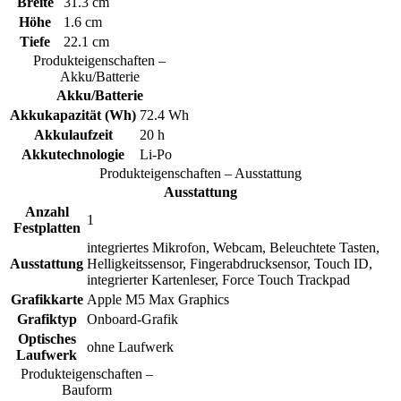
Breite
31.3 cm
Höhe
1.6 cm
Tiefe
22.1 cm
Produkteigenschaften –
Akku/Batterie
Akku/Batterie
Akkukapazität (Wh)
72.4 Wh
Akkulaufzeit
20 h
Akkutechnologie
Li-Po
Produkteigenschaften – Ausstattung
Ausstattung
Anzahl
1
Festplatten
integriertes Mikrofon, Webcam, Beleuchtete Tasten,
Ausstattung
Helligkeitssensor, Fingerabdrucksensor, Touch ID,
integrierter Kartenleser, Force Touch Trackpad
Grafikkarte
Apple M5 Max Graphics
Grafiktyp
Onboard-Grafik
Optisches
ohne Laufwerk
Laufwerk
Produkteigenschaften –
Bauform