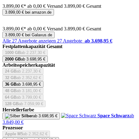
3.899,00 €*
ab 0,00 € Versand
3.899,00 € Gesamt
3.899,00 € bei amazon.de
3.899,00 €*
ab 0,00 € Versand
3.899,00 € Gesamt
3.899,00 € bei Galaxus.de
Alle 27 Angebote anzeigen
27 Angebote
ab 3.698,95 €
Festplattenkapazität Gesamt
1000 GB
ab 2.237,30 €
2000 GB
ab 3.698,95 €
Arbeitsspeicherkapazität
24 GB
ab 2.237,30 €
32 GB
ab 2.352,62 €
36 GB
ab 3.698,95 €
48 GB
ab 3.181,00 €
64 GB
ab 3.799,00 €
128 GB
ab 7.059,99 €
Herstellerfarbe
Space Schwarz
ab
Silber
ab 3.698,95 €
3.849,00 €
Prozessor
Apple M5
ab 2.352,62 €