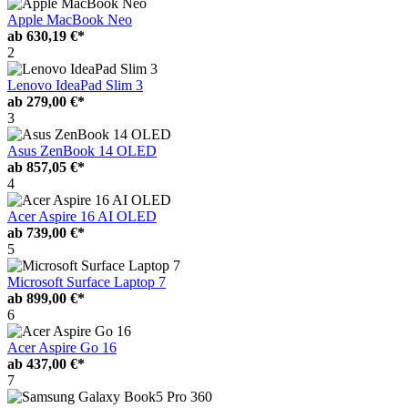
Apple MacBook Neo
ab
630,19 €*
2
Lenovo IdeaPad Slim 3
ab
279,00 €*
3
Asus ZenBook 14 OLED
ab
857,05 €*
4
Acer Aspire 16 AI OLED
ab
739,00 €*
5
Microsoft Surface Laptop 7
ab
899,00 €*
6
Acer Aspire Go 16
ab
437,00 €*
7