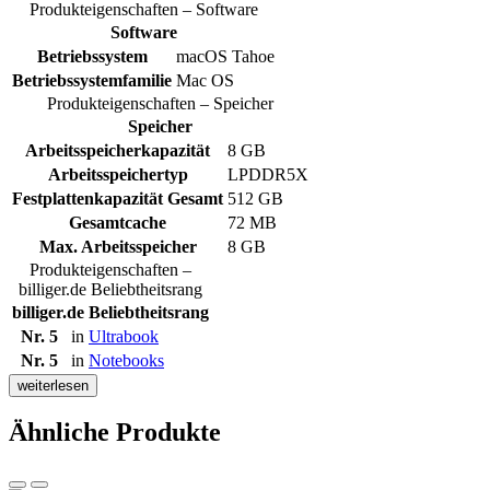
Produkteigenschaften – Software
Software
Betriebssystem
macOS Tahoe
Betriebssystemfamilie
Mac OS
Produkteigenschaften – Speicher
Speicher
Arbeitsspeicherkapazität
8 GB
Arbeitsspeichertyp
LPDDR5X
Festplattenkapazität Gesamt
512 GB
Gesamtcache
72 MB
Max. Arbeitsspeicher
8 GB
Produkteigenschaften –
billiger.de Beliebtheitsrang
billiger.de Beliebtheitsrang
Nr. 5
in
Ultrabook
Nr. 5
in
Notebooks
weiterlesen
Ähnliche Produkte