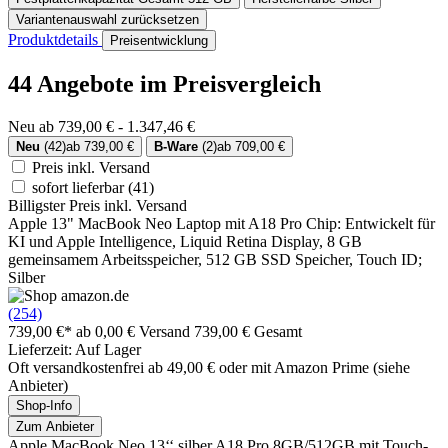
Variantenauswahl zurücksetzen
Produktdetails
Preisentwicklung
44 Angebote im Preisvergleich
Neu ab 739,00 € - 1.347,46 €
Neu
(42)
ab 739,00 €
B-Ware
(2)
ab 709,00 €
Preis inkl. Versand
sofort lieferbar
(41)
Billigster Preis inkl. Versand
Apple 13" MacBook Neo Laptop mit A18 Pro Chip: Entwickelt für
KI und Apple Intelligence, Liquid Retina Display, 8 GB
gemeinsamem Arbeitsspeicher, 512 GB SSD Speicher, Touch ID;
Silber
(254)
739,00 €*
ab 0,00 € Versand
739,00 € Gesamt
Lieferzeit: Auf Lager
Oft versandkostenfrei ab 49,00 € oder mit Amazon Prime (siehe
Anbieter)
Shop-Info
Zum Anbieter
Apple MacBook Neo 13‘‘ silber A18 Pro 8GB/512GB mit Touch-