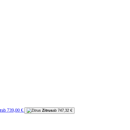
r
ab 739,00 €
Zitrus
ab 747,32 €