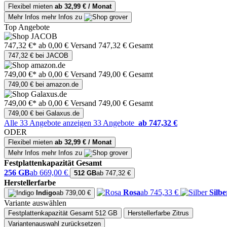
Flexibel mieten
ab 32,99 € / Monat
Mehr Infos
mehr Infos zu
Top Angebote
747,32 €*
ab 0,00 € Versand
747,32 € Gesamt
747,32 € bei JACOB
749,00 €*
ab 0,00 € Versand
749,00 € Gesamt
749,00 € bei amazon.de
749,00 €*
ab 0,00 € Versand
749,00 € Gesamt
749,00 € bei Galaxus.de
Alle 33 Angebote anzeigen
33 Angebote
ab 747,32 €
ODER
Flexibel mieten
ab 32,99 € / Monat
Mehr Infos
mehr Infos zu
Festplattenkapazität Gesamt
256 GB
ab 669,00 €
512 GB
ab 747,32 €
Herstellerfarbe
Rosa
ab 745,33 €
Silbe
Indigo
ab 739,00 €
Variante auswählen
Festplattenkapazität Gesamt
512 GB
Herstellerfarbe
Zitrus
Variantenauswahl zurücksetzen