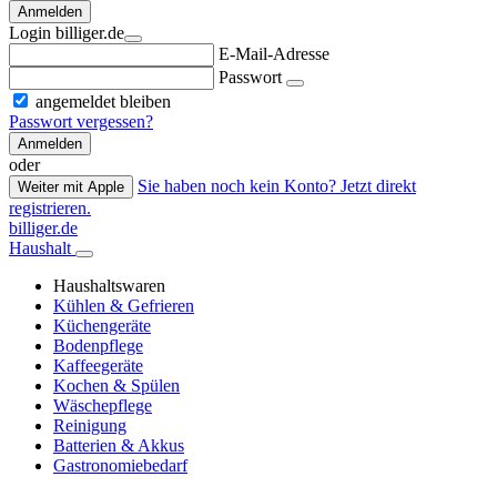
Anmelden
Login billiger.de
E-Mail-Adresse
Passwort
angemeldet bleiben
Passwort vergessen?
Anmelden
oder
Sie haben noch kein Konto? Jetzt direkt
Weiter mit Apple
registrieren.
billiger.de
Haushalt
Haushaltswaren
Kühlen & Gefrieren
Küchengeräte
Bodenpflege
Kaffeegeräte
Kochen & Spülen
Wäschepflege
Reinigung
Batterien & Akkus
Gastronomiebedarf