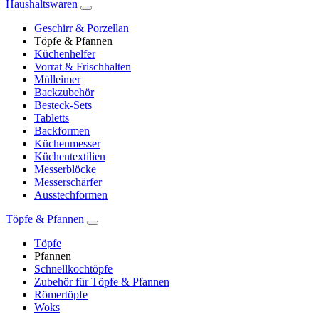
Haushaltswaren
Geschirr & Porzellan
Töpfe & Pfannen
Küchenhelfer
Vorrat & Frischhalten
Mülleimer
Backzubehör
Besteck-Sets
Tabletts
Backformen
Küchenmesser
Küchentextilien
Messerblöcke
Messerschärfer
Ausstechformen
Töpfe & Pfannen
Töpfe
Pfannen
Schnellkochtöpfe
Zubehör für Töpfe & Pfannen
Römertöpfe
Woks