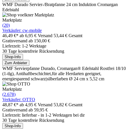
WMF Durado Servier-/Bratpfanne 24 cm Induktion Cromargan
Edelstahl
Marktplatz
(20)
Verkäufer: cw-mobile
46,49 €*
ab 6,95 € Versand
53,44 € Gesamt
Gratisversand ab 150,00 €
Lieferzeit: 1-2 Werktage
30 Tage kostenfreie Rücksendung
Shop-Info
Zum Anbieter
WMF Servierpfanne Durado, Cromargan® Edelstahl Rostfrei 18/10
(1-tlg), Antihaftbeschichtet,für alle Herdarten geeignet,
energiesparend schwarz|silberfarben Ø 24 cm x 5,52 cm
Marktplatz
(2.678)
Verkäufer: OTTO
48,87 €*
ab 4,95 € Versand
53,82 € Gesamt
Gratisversand ab 59,95 €
Lieferzeit: lieferbar - in 1-2 Werktagen bei dir
30 Tage kostenfreie Rücksendung
Shop-Info