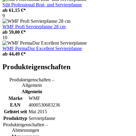
Silit Professional Brat- und Servierpfanne
ab
61,15 €*
9
WMF Profi Servierpfanne 28 cm
ab
59,00 €*
10
WMF PermaDur Excellent Servierpfanne
ab
44,49 €*
Produkteigenschaften
Produkteigenschaften –
Allgemein
Allgemein
Marke
WMF
EAN
4000530683236
Gelistet seit
Mai 2015
Produkttyp
Servierpfanne
Produkteigenschaften –
Abmessungen