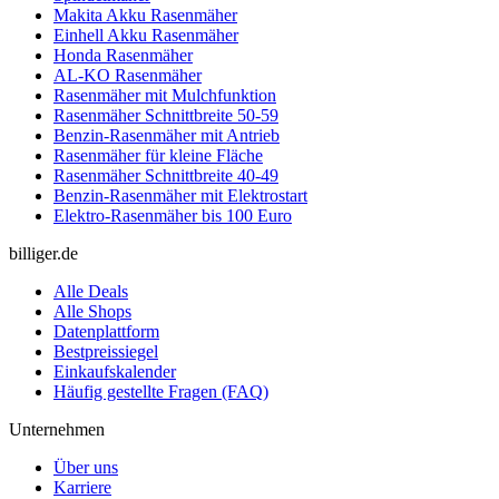
Makita Akku Rasenmäher
Einhell Akku Rasenmäher
Honda Rasenmäher
AL-KO Rasenmäher
Rasenmäher mit Mulchfunktion
Rasenmäher Schnittbreite 50-59
Benzin-Rasenmäher mit Antrieb
Rasenmäher für kleine Fläche
Rasenmäher Schnittbreite 40-49
Benzin-Rasenmäher mit Elektrostart
Elektro-Rasenmäher bis 100 Euro
billiger.de
Alle Deals
Alle Shops
Datenplattform
Bestpreissiegel
Einkaufskalender
Häufig gestellte Fragen (FAQ)
Unternehmen
Über uns
Karriere