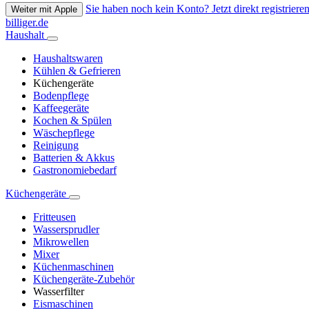
Sie haben noch kein Konto? Jetzt direkt registrieren
Weiter mit Apple
billiger.de
Haushalt
Haushaltswaren
Kühlen & Gefrieren
Küchengeräte
Bodenpflege
Kaffeegeräte
Kochen & Spülen
Wäschepflege
Reinigung
Batterien & Akkus
Gastronomiebedarf
Küchengeräte
Fritteusen
Wassersprudler
Mikrowellen
Mixer
Küchenmaschinen
Küchengeräte-Zubehör
Wasserfilter
Eismaschinen