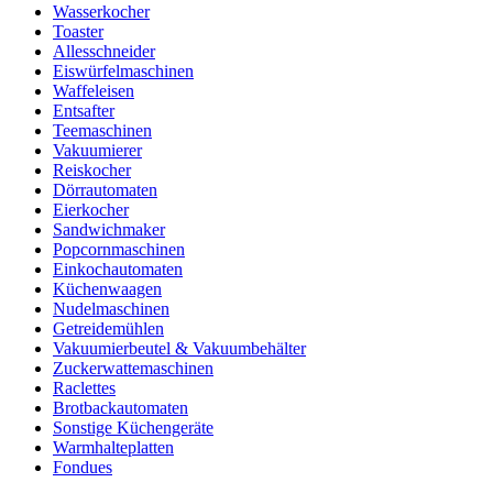
Wasserkocher
Toaster
Allesschneider
Eiswürfelmaschinen
Waffeleisen
Entsafter
Teemaschinen
Vakuumierer
Reiskocher
Dörrautomaten
Eierkocher
Sandwichmaker
Popcornmaschinen
Einkochautomaten
Küchenwaagen
Nudelmaschinen
Getreidemühlen
Vakuumierbeutel & Vakuumbehälter
Zuckerwattemaschinen
Raclettes
Brotbackautomaten
Sonstige Küchengeräte
Warmhalteplatten
Fondues