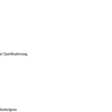
l Spießhalterung
dunkelgrau