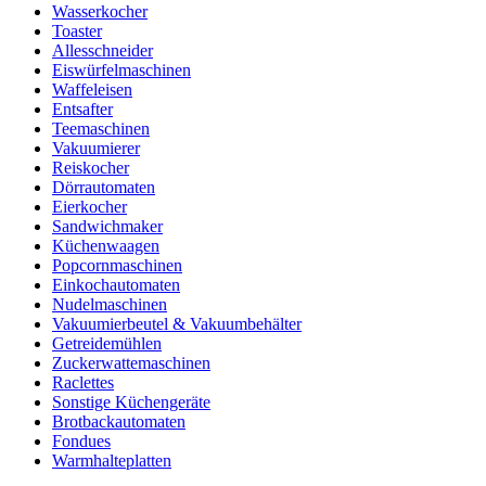
Wasserkocher
Toaster
Allesschneider
Eiswürfelmaschinen
Waffeleisen
Entsafter
Teemaschinen
Vakuumierer
Reiskocher
Dörrautomaten
Eierkocher
Sandwichmaker
Küchenwaagen
Popcornmaschinen
Einkochautomaten
Nudelmaschinen
Vakuumierbeutel & Vakuumbehälter
Getreidemühlen
Zuckerwattemaschinen
Raclettes
Sonstige Küchengeräte
Brotbackautomaten
Fondues
Warmhalteplatten