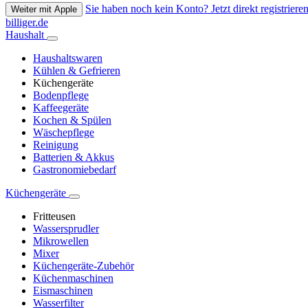
Sie haben noch kein Konto? Jetzt direkt registrieren
Weiter mit Apple
billiger.de
Haushalt
Haushaltswaren
Kühlen & Gefrieren
Küchengeräte
Bodenpflege
Kaffeegeräte
Kochen & Spülen
Wäschepflege
Reinigung
Batterien & Akkus
Gastronomiebedarf
Küchengeräte
Fritteusen
Wassersprudler
Mikrowellen
Mixer
Küchengeräte-Zubehör
Küchenmaschinen
Eismaschinen
Wasserfilter