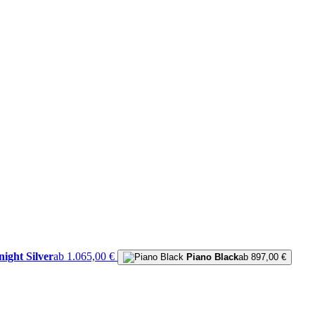
ight Silver
ab 1.065,00 €
Piano Black
ab 897,00 €