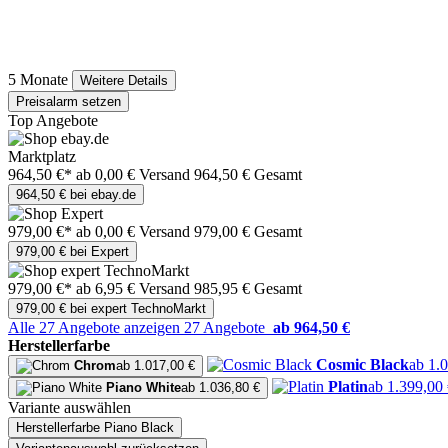
5 Monate
Weitere Details
Preisalarm setzen
Top Angebote
Marktplatz
964,50 €*
ab 0,00 € Versand
964,50 € Gesamt
964,50 € bei ebay.de
979,00 €*
ab 0,00 € Versand
979,00 € Gesamt
979,00 € bei Expert
979,00 €*
ab 6,95 € Versand
985,95 € Gesamt
979,00 € bei expert TechnoMarkt
Alle 27 Angebote anzeigen
27 Angebote
ab 964,50 €
Herstellerfarbe
Cosmic Black
ab 1.
Chrom
ab 1.017,00 €
Platin
ab 1.399,00
Piano White
ab 1.036,80 €
Variante auswählen
Herstellerfarbe
Piano Black