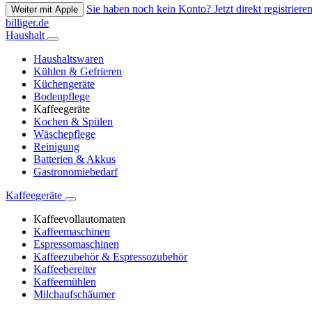
Sie haben noch kein Konto? Jetzt direkt registrieren
Weiter mit Apple
billiger.de
Haushalt
Haushaltswaren
Kühlen & Gefrieren
Küchengeräte
Bodenpflege
Kaffeegeräte
Kochen & Spülen
Wäschepflege
Reinigung
Batterien & Akkus
Gastronomiebedarf
Kaffeegeräte
Kaffeevollautomaten
Kaffeemaschinen
Espressomaschinen
Kaffeezubehör & Espressozubehör
Kaffeebereiter
Kaffeemühlen
Milchaufschäumer