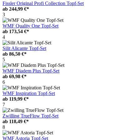
Fissler Original Profi Collection Topf-Set
ab
244,99 €*
3
WMF Quality One Topf-Set
ab
173,54 €*
4
Silit Alicante Topf-Set
ab
86,50 €*
5
WMF Diadem Plus Topf-Set
ab
69,98 €*
6
WMF Inspiration Topf-Set
ab
119,99 €*
7
Zwilling TrueFlow Topf-Set
ab
118,49 €*
8
WMF Astoria Topf-Set