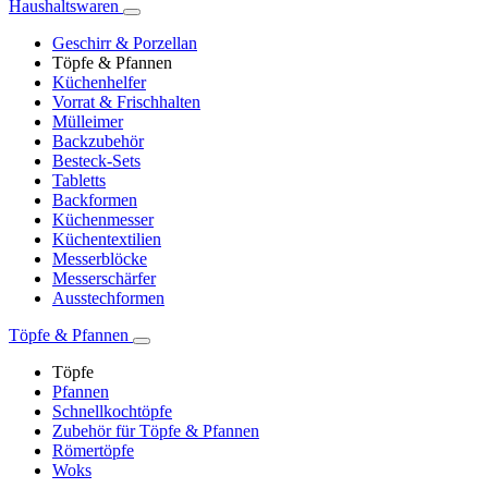
Haushaltswaren
Geschirr & Porzellan
Töpfe & Pfannen
Küchenhelfer
Vorrat & Frischhalten
Mülleimer
Backzubehör
Besteck-Sets
Tabletts
Backformen
Küchenmesser
Küchentextilien
Messerblöcke
Messerschärfer
Ausstechformen
Töpfe & Pfannen
Töpfe
Pfannen
Schnellkochtöpfe
Zubehör für Töpfe & Pfannen
Römertöpfe
Woks