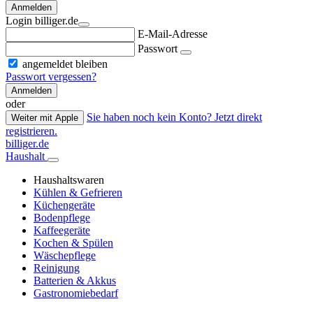
Anmelden
Login billiger.de
E-Mail-Adresse
Passwort
angemeldet bleiben
Passwort vergessen?
Anmelden
oder
Sie haben noch kein Konto? Jetzt direkt
Weiter mit Apple
registrieren.
billiger.de
Haushalt
Haushaltswaren
Kühlen & Gefrieren
Küchengeräte
Bodenpflege
Kaffeegeräte
Kochen & Spülen
Wäschepflege
Reinigung
Batterien & Akkus
Gastronomiebedarf