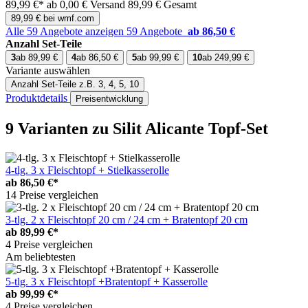
89,99 €*
ab 0,00 € Versand
89,99 € Gesamt
89,99 € bei wmf.com
Alle 59 Angebote anzeigen
59 Angebote
ab 86,50 €
Anzahl Set-Teile
3
ab 89,99 €
4
ab 86,50 €
5
ab 99,99 €
10
ab 249,99 €
Variante auswählen
Anzahl Set-Teile
z.B. 3, 4, 5, 10
Produktdetails
Preisentwicklung
9 Varianten
zu Silit Alicante Topf-Set
4-tlg. 3 x Fleischtopf + Stielkasserolle
ab
86,50 €*
14 Preise vergleichen
3-tlg. 2 x Fleischtopf 20 cm / 24 cm + Bratentopf 20 cm
ab
89,99 €*
4 Preise vergleichen
Am beliebtesten
5-tlg. 3 x Fleischtopf +Bratentopf + Kasserolle
ab
99,99 €*
4 Preise vergleichen