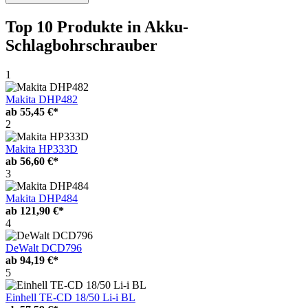
Top 10 Produkte
in Akku-
Schlagbohrschrauber
1
Makita DHP482
ab
55,45 €*
2
Makita HP333D
ab
56,60 €*
3
Makita DHP484
ab
121,90 €*
4
DeWalt DCD796
ab
94,19 €*
5
Einhell TE-CD 18/50 Li-i BL