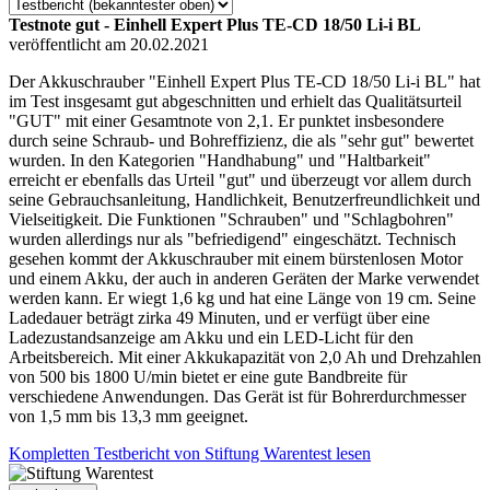
Testnote gut - Einhell Expert Plus TE-CD 18/50 Li-i BL
veröffentlicht am 20.02.2021
Der Akkuschrauber "Einhell Expert Plus TE-CD 18/50 Li-i BL" hat
im Test insgesamt gut abgeschnitten und erhielt das Qualitätsurteil
"GUT" mit einer Gesamtnote von 2,1. Er punktet insbesondere
durch seine Schraub- und Bohreffizienz, die als "sehr gut" bewertet
wurden. In den Kategorien "Handhabung" und "Haltbarkeit"
erreicht er ebenfalls das Urteil "gut" und überzeugt vor allem durch
seine Gebrauchsanleitung, Handlichkeit, Benutzerfreundlichkeit und
Vielseitigkeit. Die Funktionen "Schrauben" und "Schlagbohren"
wurden allerdings nur als "befriedigend" eingeschätzt. Technisch
gesehen kommt der Akkuschrauber mit einem bürstenlosen Motor
und einem Akku, der auch in anderen Geräten der Marke verwendet
werden kann. Er wiegt 1,6 kg und hat eine Länge von 19 cm. Seine
Ladedauer beträgt zirka 49 Minuten, und er verfügt über eine
Ladezustandsanzeige am Akku und ein LED-Licht für den
Arbeitsbereich. Mit einer Akkukapazität von 2,0 Ah und Drehzahlen
von 500 bis 1800 U/min bietet er eine gute Bandbreite für
verschiedene Anwendungen. Das Gerät ist für Bohrerdurchmesser
von 1,5 mm bis 13,3 mm geeignet.
Kompletten Testbericht von Stiftung Warentest lesen