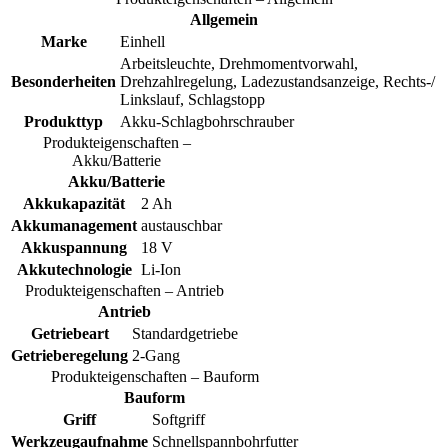
Allgemein
Marke
Einhell
Arbeitsleuchte, Drehmomentvorwahl,
Besonderheiten
Drehzahlregelung, Ladezustandsanzeige, Rechts-/
Linkslauf, Schlagstopp
Produkttyp
Akku-Schlagbohrschrauber
Produkteigenschaften –
Akku/Batterie
Akku/Batterie
Akkukapazität
2 Ah
Akkumanagement
austauschbar
Akkuspannung
18 V
Akkutechnologie
Li-Ion
Produkteigenschaften – Antrieb
Antrieb
Getriebeart
Standardgetriebe
Getrieberegelung
2-Gang
Produkteigenschaften – Bauform
Bauform
Griff
Softgriff
Werkzeugaufnahme
Schnellspannbohrfutter