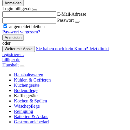
Anmelden
Login billiger.de
E-Mail-Adresse
Passwort
angemeldet bleiben
Passwort vergessen?
Anmelden
oder
Sie haben noch kein Konto? Jetzt direkt
Weiter mit Apple
registrieren.
billiger.de
Haushalt
Haushaltswaren
Kühlen & Gefrieren
Küchengeräte
Bodenpflege
Kaffeegeräte
Kochen & Spülen
Wäschepflege
Reinigung
Batterien & Akkus
Gastronomiebedarf