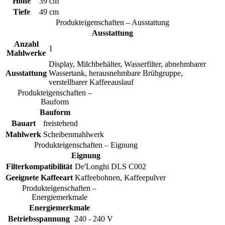
Höhe
39 cm
Tiefe
49 cm
Produkteigenschaften – Ausstattung
Ausstattung
Anzahl
1
Mahlwerke
Display, Milchbehälter, Wasserfilter, abnehmbarer
Ausstattung
Wassertank, herausnehmbare Brühgruppe,
verstellbarer Kaffeeauslauf
Produkteigenschaften –
Bauform
Bauform
Bauart
freistehend
Mahlwerk
Scheibenmahlwerk
Produkteigenschaften – Eignung
Eignung
Filterkompatibilität
De'Longhi DLS C002
Geeignete Kaffeeart
Kaffeebohnen, Kaffeepulver
Produkteigenschaften –
Energiemerkmale
Energiemerkmale
Betriebsspannung
240 - 240 V