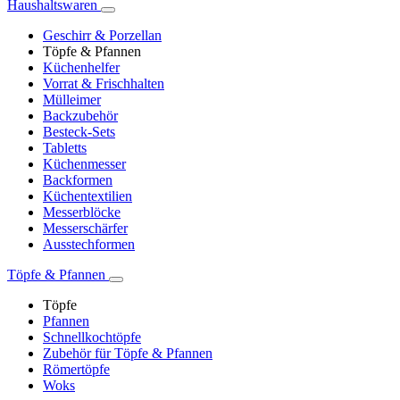
Haushaltswaren
Geschirr & Porzellan
Töpfe & Pfannen
Küchenhelfer
Vorrat & Frischhalten
Mülleimer
Backzubehör
Besteck-Sets
Tabletts
Küchenmesser
Backformen
Küchentextilien
Messerblöcke
Messerschärfer
Ausstechformen
Töpfe & Pfannen
Töpfe
Pfannen
Schnellkochtöpfe
Zubehör für Töpfe & Pfannen
Römertöpfe
Woks