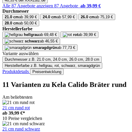
46,55 € bei XXXLutz.de
Alle 87 Angebote anzeigen
87 Angebote
ab 39,99 €
Durchmesser
21.0 cm
ab 39,99 €
24.0 cm
ab 57,99 €
26.0 cm
ab 75,19 €
28.0 cm
ab 50,00 €
Herstellerfarbe
hellgrau
ab 69,48 €
rot
ab 39,99 €
schwarz
ab 46,55 €
smaragdgrün
ab 77,73 €
Variante auswählen
Durchmesser
z.B. 21.0 cm, 24.0 cm, 26.0 cm, 28.0 cm
Herstellerfarbe
z.B. hellgrau, rot, schwarz, smaragdgrün
Produktdetails
Preisentwicklung
11 Varianten
zu Kela Calido Bräter rund
Am beliebtesten
21 cm rund rot
ab
39,99 €*
10 Preise vergleichen
21 cm rund schwarz