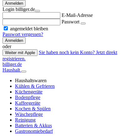
Anmelden
Login billiger.de
E-Mail-Adresse
Passwort
angemeldet bleiben
Passwort vergessen?
Anmelden
oder
Sie haben noch kein Konto? Jetzt direkt
Weiter mit Apple
registrieren.
billiger.de
Haushalt
Haushaltswaren
Kühlen & Gefrieren
Küchengeräte
Bodenpflege
Kaffeegeräte
Kochen & Spülen
Wäschepflege
Reinigung
Batterien & Akkus
Gastronomiebedarf